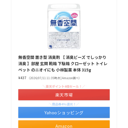
無香空間 置き型 消臭剤 【 消臭ビーズ でしっかり
消臭 】部屋 玄関 靴箱 下駄箱 クローゼット トイレ
ペット のニオイにも 小林製薬 本体 315g
¥437
（2026/07/11 11:35時点 | Amazon調べ）
＼楽天ポイント4倍セール！／
楽天市場
＼商品券4%還元！／
Yahooショッピング
Amazon