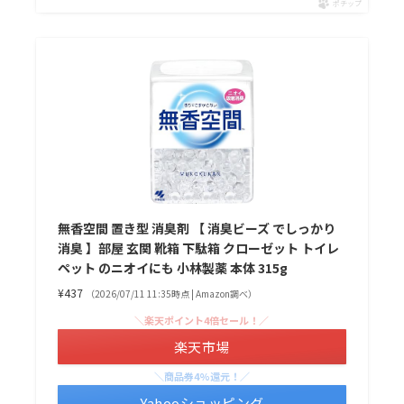
ポチップ
無香空間 置き型 消臭剤 【 消臭ビーズ でしっかり
消臭 】部屋 玄関 靴箱 下駄箱 クローゼット トイレ
ペット のニオイにも 小林製薬 本体 315g
¥437
（2026/07/11 11:35時点 | Amazon調べ）
＼楽天ポイント4倍セール！／
楽天市場
＼商品券4%還元！／
Yahooショッピング