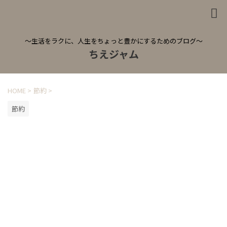
～生活をラクに、人生をちょっと豊かにするためのブログ～
ちえジャム
HOME
>
節約
>
節約