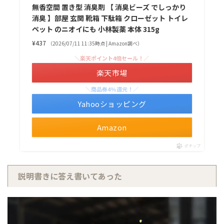
無香空間 置き型 消臭剤 【 消臭ビーズ でしっかり
消臭 】部屋 玄関 靴箱 下駄箱 クローゼット トイレ
ペット のニオイにも 小林製薬 本体 315g
¥437
（2026/07/11 11:35時点 | Amazon調べ）
＼楽天ポイント4倍セール！／
楽天市場
＼商品券4%還元！／
Yahooショッピング
Amazon
ポチップ
説明書きに答え書いてあった