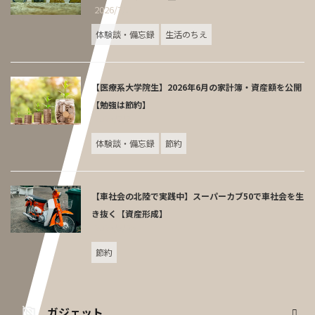
2026/7/8
体験談・備忘録
生活のちえ
【医療系大学院生】2026年6月の家計簿・資産額を公開
【勉強は節約】
2026/7/7
体験談・備忘録
節約
【車社会の北陸で実践中】スーパーカブ50で車社会を生
き抜く【資産形成】
2026/6/26
節約
ガジェット