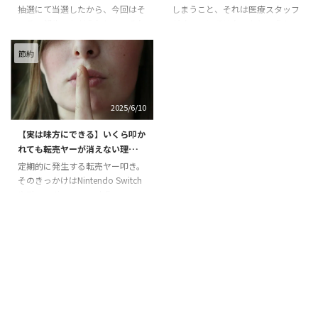
抽選にて当選したから、今回はそ
しまうこと、それは医療スタッフ
のその報告。ただうれしい。それ
がオワコンではないかというも
だけ。 少しでも当選確率を挙げ
の。当然私も耳にしたし、夜も眠
るべく私がやってきた施策も載せ
れずに調べまくったが、情報があ
節約
ておくので、興味がある人は参考
まりにも少ないのが実情。 超少
までに。うれしい。 当選したの
子高齢化社会になりつつなる日本
はニンテンドーオンラインの第4
において、医療や介護の需要が大
2025/6/10
回抽選 もう一度言う。当たった
きくなっているという情報がある
のはニンテンドーオンラインの第
一方で、供給過多というデータが
【実は味方にできる】いくら叩か
4回抽選。メールが来たのが6月
あるのも事実。 はたして理学療
れても転売ヤーが消えない理由
18日の朝。今日だけはいくら信
法士はオワコンなのか。今回はあ
【Switch２】
号に引っかかろうが、鳥のフンに
らゆる視点で考えてみようと思
定期的に発生する転売ヤー叩き。
打たれようが笑顔で我慢できる。
う。 大前提：医療業界はブラッ
そのきっかけはNintendo Switch
そんな多幸感であふれた。うれし
クになりやすいビジネスモデル
やPlyastation、コロナ化のマス
い。 さすがに第4回ということも
まず、共通認識として覚えてほし
クなど、多岐にわたる。事が起こ
あり、当選確率が上がっていっ ...
いのが理学療法士とかいう以前
るたびにニュースになり、ネット
に、医 ...
ではお祭り騒ぎ。普通なら自尊心
がえぐられて病みそうなもの。で
も、転売ヤーは消えない。それは
なぜか。今回は自分の見解を述べ
ていきたい。議論が永遠に終わる
ことはないだろうけど、ここは敢