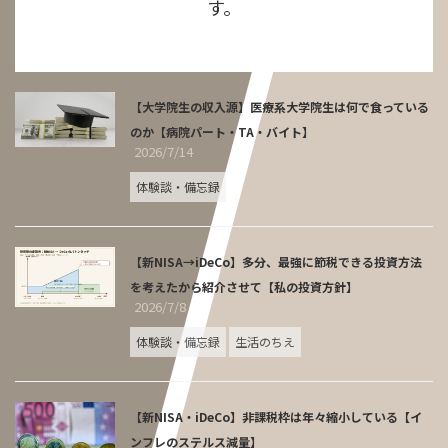
す。
【大学院生の収入源】医療系大学院生は何で食っている
のか【病院パート・TA・バイト】
2026/7/14
体験談・備忘録
【新NISA→iDeCo】多分、最強に節税できる投資方法
を考えたから紹介させて【私の投資方針】
2026/7/8
体験談・備忘録
生活のちえ
【新NISA・iDeCo】非課税枠は年々縮小している【イ
ンフレのステルス減量】