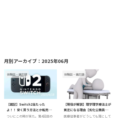
月別アーカイブ：2025年06月
体験談・備忘録
体験談・備忘録
2025/6/18
2025/6/17
【雑記】Switch2当たった
【現役が解説】理学理学療法士が
よ！！ 安く買う方法とか転売ヤ
貧乏になる理由【劣化公務員＋供
ー対策の文句とか
給過多】
ついにこの時が来た。第4回目の
医療従事者がどうしても耳にして