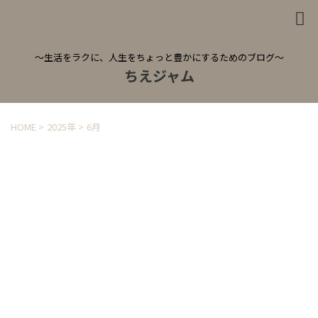
～生活をラクに、人生をちょっと豊かにするためのブログ～
ちえジャム
HOME
>
2025年
>
6月